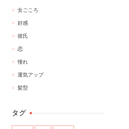
女ごころ
好感
彼氏
恋
憧れ
運気アップ
髪型
タグ